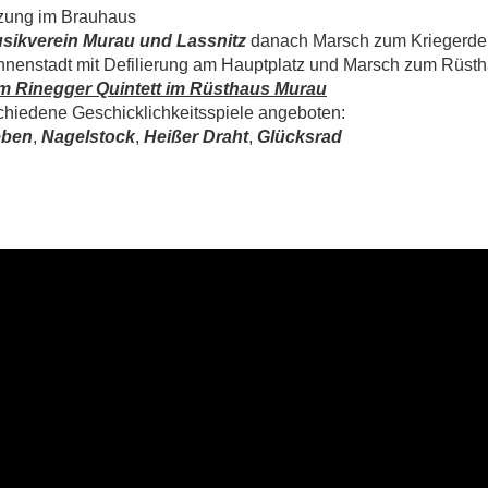
tzung im Brauhaus
usikverein Murau und Lassnitz
danach Marsch zum Kriegerde
nnenstadt mit Defilierung am Hauptplatz und Marsch zum Rüst
em Rinegger Quintett im Rüsthaus Murau
chiedene Geschicklichkeitsspiele angeboten:
eben
,
Nagelstock
,
Heißer Draht
,
Glücksrad