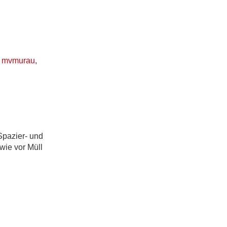
,
mvmurau
,
Spazier- und
wie vor Müll