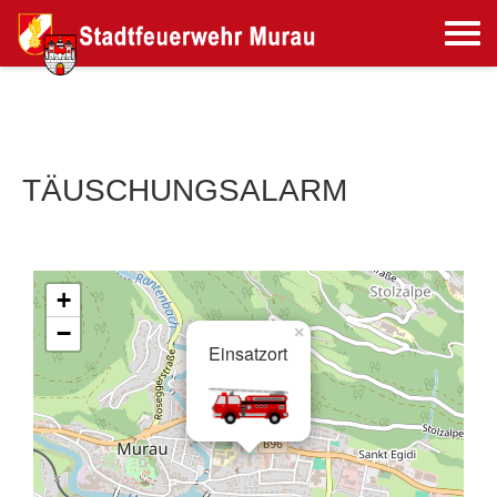
TÄUSCHUNGSALARM
+
−
×
Einsatzort