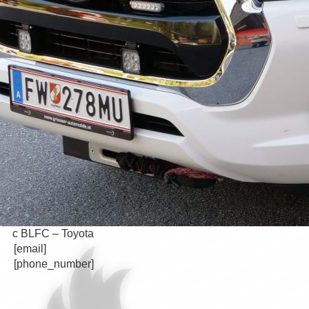
c BLFC – Toyota
[email]
[phone_number]