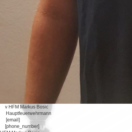
v HFM Markus Bosic
Hauptfeuerwehrmann
[email]
[phone_number]