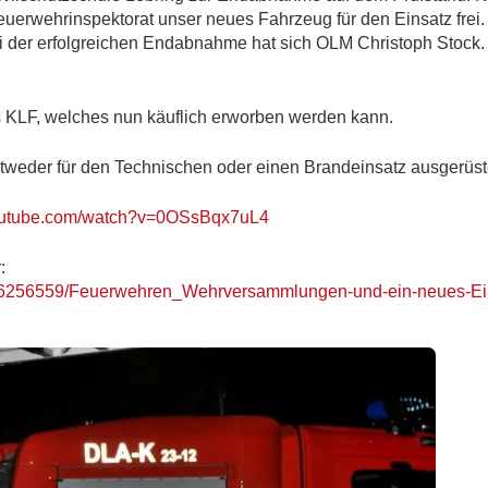
euerwehrinspektorat unser neues Fahrzeug für den Einsatz frei
ei der erfolgreichen Endabnahme hat sich OLM Christoph Stock
s KLF, welches nun käuflich erworben werden kann.
ntweder für den Technischen oder einen Brandeinsatz ausgerüst
youtube.com/watch?v=0OSsBqx7uL4
:
rtal/6256559/Feuerwehren_Wehrversammlungen-und-ein-neues-Ei