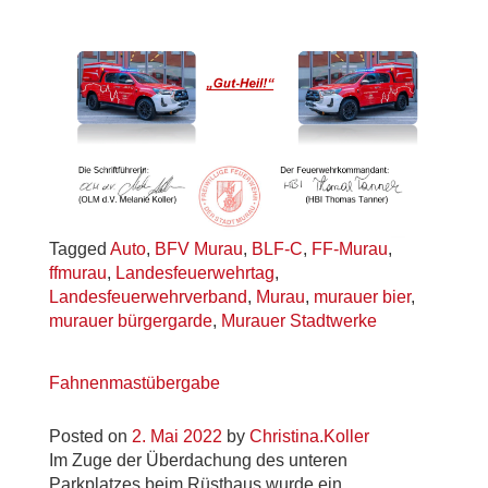
Tagged
Auto
,
BFV Murau
,
BLF-C
,
FF-Murau
,
ffmurau
,
Landesfeuerwehrtag
,
Landesfeuerwehrverband
,
Murau
,
murauer bier
,
murauer bürgergarde
,
Murauer Stadtwerke
Fahnenmastübergabe
Posted on
2. Mai 2022
by
Christina.Koller
Im Zuge der Überdachung des unteren
Parkplatzes beim Rüsthaus wurde ein