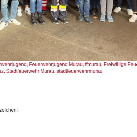
rwehrjugend
,
Feuerwehrjugend Murau
,
ffmurau
,
Freiwillige Fe
uz
,
Stadtfeuerwehr Murau
,
stadtfeuerwehrmurau
zeichen: