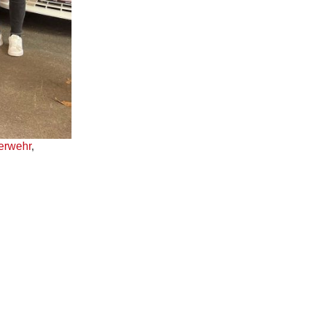
uerwehr
,