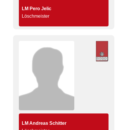
LM Pero Jelic
Löschmeister
LM Andreas Schitter