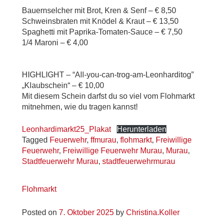
Bauernselcher mit Brot, Kren & Senf – € 8,50
Schweinsbraten mit Knödel & Kraut – € 13,50
Spaghetti mit Paprika-Tomaten-Sauce – € 7,50
1/4 Maroni – € 4,00
HIGHLIGHT – “All-you-can-trog-am-Leonharditog”
„Klaubschein“ – € 10,00
Mit diesem Schein darfst du so viel vom Flohmarkt
mitnehmen, wie du tragen kannst!
Leonhardimarkt25_Plakat
Herunterladen
Tagged
Feuerwehr
,
ffmurau
,
flohmarkt
,
Freiwillige
Feuerwehr
,
Freiwillige Feuerwehr Murau
,
Murau
,
Stadtfeuerwehr Murau
,
stadtfeuerwehrmurau
Flohmarkt
Posted on
7. Oktober 2025
by
Christina.Koller